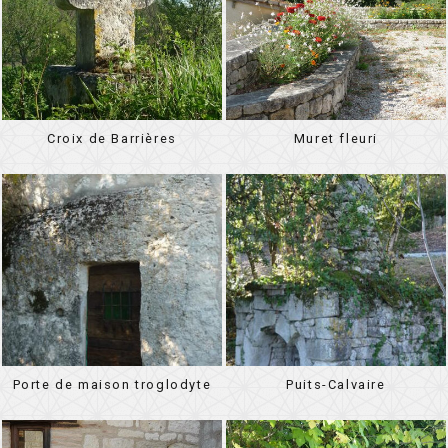
Croix de Barrières
Muret fleuri
Porte de maison troglodyte
Puits-Calvaire