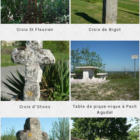
Croix St Fleurien
Croix de Bigot
Table de pique-nique à Pech
Croix d'Olives
Agudel