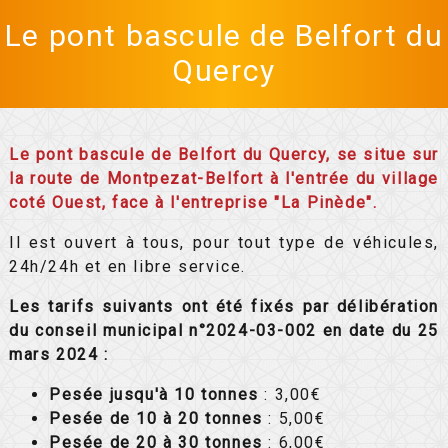
Le pont bascule de Belfort du
Quercy
Le pont bascule de Belfort du Quercy, se situe sur
la route de Montpezat-Belfort à l'entrée du village
coté Ouest, face à l'entreprise "La Pinède".
Il est ouvert à tous, pour tout type de véhicules,
24h/24h et en libre service.
Les tarifs suivants ont été fixés par délibération
du conseil municipal n°2024-03-002 en date du 25
mars 2024 :
Pesée jusqu'à 10 tonnes
: 3,00€
Pesée de 10 à 20 tonnes
: 5,00€
Pesée de 20 à 30 tonnes
: 6,00€