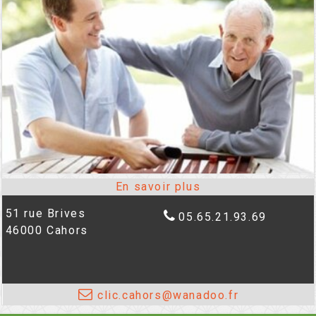
51 rue Brives
05.65.21.93.69
46000 Cahors
clic.cahors@wanadoo.fr